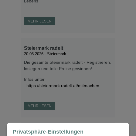
Lebens
MEHR LESEN
Steiermark radelt
20.03.2026
- Steiermark
Die gesamte Steiermark radelt - Registrieren,
loslegen und tolle Preise gewinnen!
Infos unter
:
https://steiermark.radelt.at/mitmachen
MEHR LESEN
Privatsphäre-Einstellungen
Digitale Sprechstunde