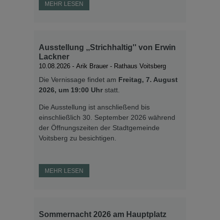
MEHR LESEN
Ausstellung ,,Strichhaltig'' von Erwin
Lackner
10.08.2026
- Arik Brauer - Rathaus Voitsberg
MEHR LESEN
Die Vernissage findet am
Freitag, 7. August
2026, um 19:00 Uhr
statt.
Kinder- & Jugendferienprogramm
Die Ausstellung ist anschließend bis
2026
einschließlich 30. September 2026 während
der Öffnungszeiten der Stadtgemeinde
Spiel / Spaß / Sport - das Kinder- &
Voitsberg zu besichtigen.
Jugendferienprogramm für den Sommer
2026
MEHR LESEN
Sommernacht 2026 am Hauptplatz