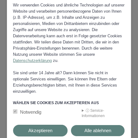
02.09.2026
- Bildungs- und Begegnungszentrum
Wir verwenden Cookies und ähnliche Technologien auf unserer
Voitsberg
Website und verarbeiten personenbezogene Daten von Ihnen
Einzelberatung zu Smartphone, Tablet & PC
(z.B. IP-Adresse), um z.B. Inhalte und Anzeigen zu
für Frauen und Männer 55-plus.
personalisieren, Medien von Drittanbietern einzubinden oder
Zugriffe auf unsere Website zu analysieren. Die
Anmeldungen unter: 03142 930 30
Datenverarbeitung kann auch erst in Folge gesetzter Cookies
oder
office@akzente.or.at
stattfinden. Wir teilen diese Daten mit Dritten, die wir in den
Privatsphäre-Einstellungen benennen. Durch die weitere
Nutzung unserer Website stimmen Sie unsere
MEHR LESEN
Datenschutzerklärung
zu.
Sie sind unter 14 Jahre alt? Dann können Sie nicht in
optionale Services einwilligen. Sie können Ihre Eltern oder
Erziehungsberechtigten bitten, mit Ihnen in diese Services
"Pleiten, Pech und Pannen am Handy
einzuwilligen.
„Da werden Sie geholfen“"
02.09.2026
- Bildungs- und Begegnungszentrum
WÄHLEN SIE COOKIES ZUM AKZEPTIEREN AUS
Voitsberg
ⓘ Service-
Notwendig
Das Handy lässt sich nicht mehr einschalten
Informationen
oder sie haben irrtümlich ein Foto gelöscht?
Sie haben eine seltsame Nachricht
Akzeptieren
Alle ablehnen
bekommen und wissen nicht weiter?