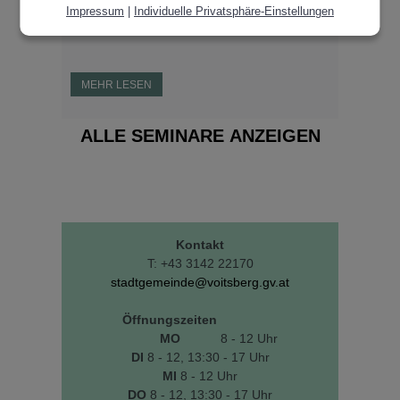
Impressum
|
Individuelle Privatsphäre-Einstellungen
Wir schauen uns das gemeinsam an.
MEHR LESEN
ALLE SEMINARE ANZEIGEN
Kontakt
T: +43 3142 22170
stadtgemeinde@voitsberg.gv.at
Öffnungszeiten
MO
8 - 12 Uhr
DI
8 - 12, 13:30 - 17 Uhr
MI
8 - 12 Uhr
DO
8 - 12, 13:30 - 17 Uhr