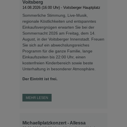
Voitsberg
14.08.2026 (16:00 Uhr)
- Voitsberger Hauptplatz
MEHR LESEN
Sommerliche Stimmung, Live-Musik,
regionale Köstlichkeiten und entspanntes
Einkaufsvergnügen erwarten Sie bei der
Tunnelreinigungen
Sommernacht 2026 am Freitag, dem 14.
August, in der Voitsberger Innenstadt. Freuen
Für die geplante Tunnelreinigungen anbei die
Sie sich auf ein abwechslungsreiches
Termine für das Jahr 2026!
Programm für die ganze Familie, lange
Einkaufszeiten bis 22:00 Uhr, einen
Wir bitten um Ihr Verständnis.
kostenfreien Kinderbereich sowie beste
Unterhaltung in besonderer Atmosphäre.
MEHR LESEN
Der Eintritt ist frei.
DIRDET – Rückblick Expert Event
MEHR LESEN
Grenzüberschreitende
Expert:innenveranstaltung DIRDET in
Moravske Toplice am 14.01.2026
Michaeliplatzkonzert - Allessa