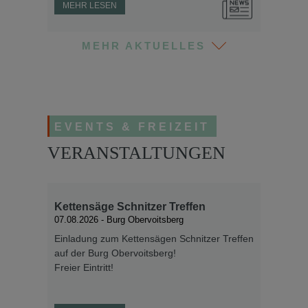
MEHR LESEN
MEHR AKTUELLES
EVENTS & FREIZEIT
Sanierung der Kowaldstraße
VERANSTALTUNGEN
Im Zuge der Sanierung der Kowaldstraße im
Bereich „Obstbau Gantschnigg“ bis zur
Gemeindegrenze Voitsberg/Rosental, die in
Kettensäge Schnitzer Treffen
Zusammenarbeit mit dem Land Steiermark,
07.08.2026
- Burg Obervoitsberg
durchgeführt wird, kommt es zwischen der
Wolfshuberstraße und der Kowaldstraße 72
Einladung zum Kettensägen Schnitzer Treffen
immer wieder zu punktuellen
auf der Burg Obervoitsberg!
Straßensperrungen.
Freier Eintritt!
Wir bitten um Ihr Verständnis.