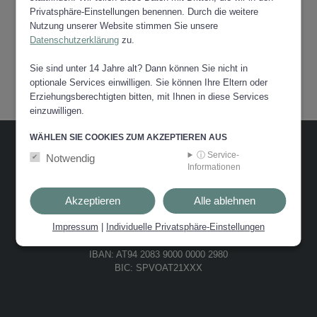
Privatsphäre-Einstellungen benennen. Durch die weitere
Nutzung unserer Website stimmen Sie unsere
Datenschutzerklärung
zu.
Sie sind unter 14 Jahre alt? Dann können Sie nicht in
optionale Services einwilligen. Sie können Ihre Eltern oder
Erziehungsberechtigten bitten, mit Ihnen in diese Services
einzuwilligen.
WÄHLEN SIE COOKIES ZUM AKZEPTIEREN AUS
ⓘ Service-
Notwendig
STADTGEMEINDE VOITSBERG
Informationen
Hauptplatz 1
Akzeptieren
Alle ablehnen
8570 Voitsberg
T: +43 3142 22170
Impressum
|
Individuelle Privatsphäre-Einstellungen
F: +43 3142 22170-228
E: stadtgemeinde@voitsberg.gv.at
IBAN: AT94 2083 9000 0000 2980
BIC: SPVOAT21XXX