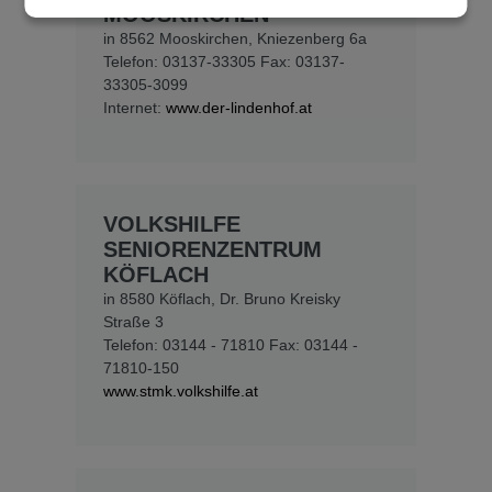
MOOSKIRCHEN
in 8562 Mooskirchen, Kniezenberg 6a
Telefon: 03137-33305 Fax: 03137-
33305-3099
Internet:
www.der-lindenhof.at
VOLKSHILFE
SENIORENZENTRUM
KÖFLACH
in 8580 Köflach, Dr. Bruno Kreisky
Straße 3
Telefon: 03144 - 71810 Fax: 03144 -
71810-150
www.stmk.volkshilfe.at