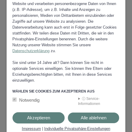
in 8583 Edelschrott, Wöllmiss 462
Website und verarbeiten personenbezogene Daten von Ihnen
Telefon: 03145/588 Mobil: 0699-
(z.B. IP-Adresse), um z.B. Inhalte und Anzeigen zu
personalisieren, Medien von Drittanbietern einzubinden oder
118811-88 oder -89
Zugriffe auf unsere Website zu analysieren. Die
Fax: 03145-588-7
Datenverarbeitung kann auch erst in Folge gesetzter Cookies
Internet:
www.pflegeheim-waldhaus.at
stattfinden. Wir teilen diese Daten mit Dritten, die wir in den
Privatsphäre-Einstellungen benennen. Durch die weitere
Nutzung unserer Website stimmen Sie unsere
Datenschutzerklärung
zu.
SENIORENZENTRUM
Sie sind unter 14 Jahre alt? Dann können Sie nicht in
BÄRNBACH
optionale Services einwilligen. Sie können Ihre Eltern oder
in 8572 Bärnbach, Schulgasse 4
Erziehungsberechtigten bitten, mit Ihnen in diese Services
Telefon: 03142-62888 Fax: 03142-
einzuwilligen.
62888-40
Internet:
www.stmk.volkshilfe.at
WÄHLEN SIE COOKIES ZUM AKZEPTIEREN AUS
ⓘ Service-
Notwendig
Informationen
Akzeptieren
Alle ablehnen
SENIORENKOMPETENZZENTRUM
LINDENHOF
Impressum
|
Individuelle Privatsphäre-Einstellungen