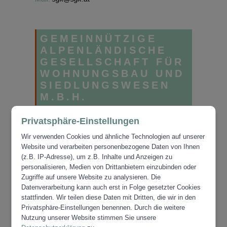
GEMEINNÜTZIGE
ALPENLÄNDISCHE
GESELLSCHAFT FÜR
WOHNUNGSBAU UND
SIEDLUNGSWESEN
M.B.H.
Privatsphäre-Einstellungen
Adresse:
Plüddemanngasse 107, 8042 Graz
Telefon:
0316 / 8054
Wir verwenden Cookies und ähnliche Technologien auf unserer
Mail:
gws@gws-wohnen.at
Website und verarbeiten personenbezogene Daten von Ihnen
(z.B. IP-Adresse), um z.B. Inhalte und Anzeigen zu
personalisieren, Medien von Drittanbietern einzubinden oder
Zugriffe auf unsere Website zu analysieren. Die
WAG
Datenverarbeitung kann auch erst in Folge gesetzter Cookies
WOHNUNGSANLAGEN
stattfinden. Wir teilen diese Daten mit Dritten, die wir in den
GESMBH
Privatsphäre-Einstellungen benennen. Durch die weitere
Nutzung unserer Website stimmen Sie unsere