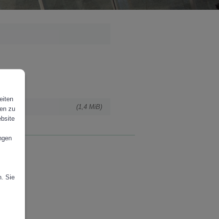
eiten
(1,4 MiB)
gen zu
ebsite
ungen
n. Sie