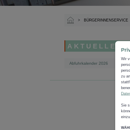
BÜRGERINNENSERVICE
AKTUELLER 
Pri
Wir v
Abfuhrkalender 2026
perso
perso
zu an
statt
benen
Date
Sie s
könne
einzu
WÄHL