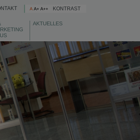
ONTAKT
KONTRAST
A
A+
A++
&
AKTUELLES
RKETING
US