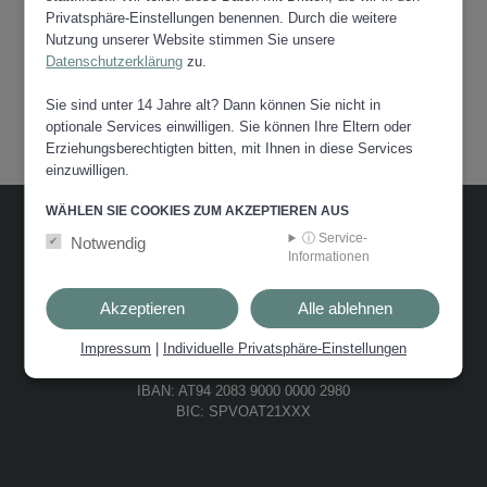
Privatsphäre-Einstellungen benennen. Durch die weitere
Nutzung unserer Website stimmen Sie unsere
Datenschutzerklärung
zu.
Sie sind unter 14 Jahre alt? Dann können Sie nicht in
optionale Services einwilligen. Sie können Ihre Eltern oder
Erziehungsberechtigten bitten, mit Ihnen in diese Services
einzuwilligen.
WÄHLEN SIE COOKIES ZUM AKZEPTIEREN AUS
ⓘ Service-
Notwendig
STADTGEMEINDE VOITSBERG
Informationen
Hauptplatz 1
Akzeptieren
Alle ablehnen
8570 Voitsberg
T: +43 3142 22170
Impressum
|
Individuelle Privatsphäre-Einstellungen
F: +43 3142 22170-228
E: stadtgemeinde@voitsberg.gv.at
IBAN: AT94 2083 9000 0000 2980
BIC: SPVOAT21XXX