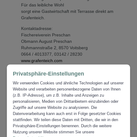
Für das leibliche Wohl
sorgt eine Gastwirtschaft mit Terrasse direkt am
Grafenteich.
Kontaktadresse:
Fischereiverein Preschan
Obmann August Preschan
Ruhmannstraße 2, 8570 Voitsberg
0664 / 4013377, 03142 / 28230
www.grafenteich.com
Privatsphäre-Einstellungen
ZURÜCK
Wir verwenden Cookies und ähnliche Technologien auf unserer
Website und verarbeiten personenbezogene Daten von Ihnen
(z.B. IP-Adresse), um z.B. Inhalte und Anzeigen zu
personalisieren, Medien von Drittanbietern einzubinden oder
Zugriffe auf unsere Website zu analysieren. Die
Datenverarbeitung kann auch erst in Folge gesetzter Cookies
ZUR ÜBERSICHT SPORT- UND
stattfinden. Wir teilen diese Daten mit Dritten, die wir in den
FREIZEITEINRICHTUNGEN
Privatsphäre-Einstellungen benennen. Durch die weitere
Nutzung unserer Website stimmen Sie unsere