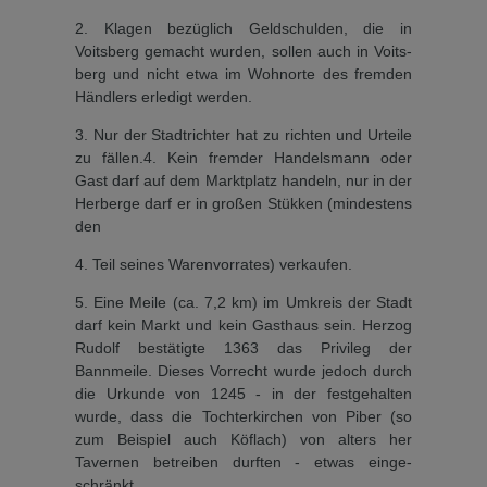
2. Klagen bezüglich Geldschul­den, die in
Voitsberg gemacht wurden, sollen auch in Voits­
berg und nicht etwa im Wohn­orte des fremden
Händlers er­ledigt werden.
3. Nur der Stadtrichter hat zu richten und Urteile
zu fällen.4. Kein fremder Handelsmann oder
Gast darf auf dem Markt­platz handeln, nur in der
Her­berge darf er in großen Stük­ken (mindestens
den
4. Teil seines Warenvorrates) verkau­fen.
5. Eine Meile (ca. 7,2 km) im Umkreis der Stadt
darf kein Markt und kein Gasthaus sein. Herzog
Rudolf bestätigte 1363 das Privileg der
Bannmeile. Die­ses Vorrecht wurde jedoch durch
die Urkunde von 1245 - in der festgehalten
wurde, dass die Tochterkirchen von Piber (so
zum Beispiel auch Köflach) von alters her
Tavernen betrei­ben durften - etwas einge­
schränkt.