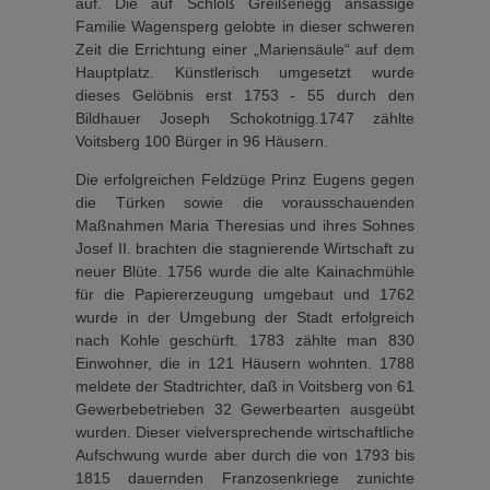
auf. Die auf Schloß Greißenegg ansässige
Familie Wagensperg gelobte in dieser schweren
Zeit die Er­richtung einer „Mariensäule“ auf dem
Hauptplatz. Künstlerisch umgesetzt wurde
dieses Ge­löbnis erst 1753 - 55 durch den
Bildhauer Joseph Schokotnigg.1747 zählte
Voitsberg 100 Bür­ger in 96 Häusern.
Die erfolgreichen Feldzüge Prinz Eugens gegen
die Türken sowie die vorausschauenden
Maßnah­men Maria Theresias und ihres Sohnes
Josef II. brachten die stagnierende Wirtschaft zu
neu­er Blüte. 1756 wurde die alte Kainachmühle
für die Papiererzeugung umgebaut und 1762
wurde in der Umgebung der Stadt erfolgreich
nach Kohle geschürft. 1783 zählte man 830
Einwohner, die in 121 Häusern wohnten. 1788
meldete der Stadtrichter, daß in Voitsberg von 61
Gewerbebetrieben 32 Gewerbearten ausgeübt
wur­den. Dieser vielversprechende wirtschaftliche
Aufschwung wurde aber durch die von 1793 bis
1815 dauernden Franzo­senkriege zunichte