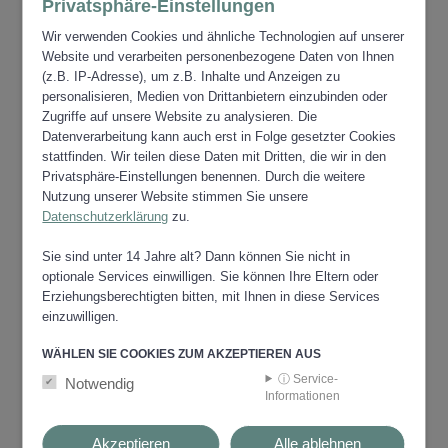
Privatsphäre-Einstellungen
Voitsberg das Doppelpatrozinium St. Michael
und St. Josef.
Wir verwenden Cookies und ähnliche Technologien auf unserer
Website und verarbeiten personenbezogene Daten von Ihnen
Im August 1480 fielen die Tür­ken – über die
(z.B. IP-Adresse), um z.B. Inhalte und Anzeigen zu
Pack kommend ­im Bezirk ein und durchzogen
personalisieren, Medien von Drittanbietern einzubinden oder
mordend und plündernd das Land. Die
Zugriffe auf unsere Website zu analysieren. Die
befestigte Stadt Voitsberg konnten sie nicht ein­
Datenverarbeitung kann auch erst in Folge gesetzter Cookies
nehmen, aber in der Umgebung richteten sie
stattfinden. Wir teilen diese Daten mit Dritten, die wir in den
schwere Schäden an. (So brannte zum Beispiel
Privatsphäre-Einstellungen benennen. Durch die weitere
auch die Margarethen­kirche aus.) Damit war
Nutzung unserer Website stimmen Sie unsere
aber der Drangsale noch nicht genug - nach den
Datenschutzerklärung
zu.
Türken kamen die Ungarn,
Heuschreckenschwär­me fielen ins Land ein und
Sie sind unter 14 Jahre alt? Dann können Sie nicht in
auch die Pest meldete sich an vielen Orten.Im
optionale Services einwilligen. Sie können Ihre Eltern oder
Erziehungsberechtigten bitten, mit Ihnen in diese Services
16. Jahrhundert fand die „Neue Lehre“ in allen
einzuwilligen.
Bevöl­kerungskreisen der Steiermark großen
Anklang. Auch die Voitsberger Bürgerschaft wur­
WÄHLEN SIE COOKIES ZUM AKZEPTIEREN AUS
de protestantisch. Sie wählten sich ihren Pfarrer,
ⓘ Service-
errichteten eine „‚Lateinschule" (eine Art von
Notwendig
Informationen
Gymnasium) und hielten in der Michaelerkirche
Gottes­dienste nach dem neuen Ritus. Im April
Akzeptieren
Alle ablehnen
des Jahres 1600 rückte Bischof Martin Brenner