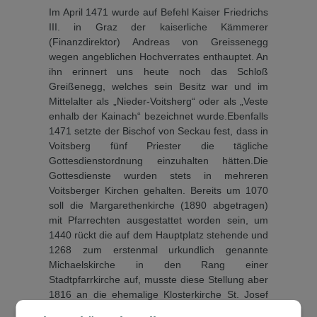
Im April 1471 wurde auf Befehl Kaiser Friedrichs
III. in Graz der kaiserliche Kämmerer
(Finanzdirektor) Andreas von Greis­senegg
wegen angeblichen Hochverrates enthauptet. An
ihn erinnert uns heute noch das Schloß
Greißenegg, welches sein Besitz war und im
Mittelal­ter als „Nieder-Voitsherg“ oder als „Veste
enhalb der Kainach“ bezeichnet wurde.Ebenfalls
1471 setzte der Bi­schof von Seckau fest, dass in
Voitsberg fünf Priester die täg­liche
Gottesdienstordnung ein­zuhalten hätten.Die
Gottes­dienste wurden stets in mehre­ren
Voitsberger Kirchen gehal­ten. Bereits um 1070
soll die Margarethenkirche (1890 abgetragen)
mit Pfarrechten aus­gestattet worden sein, um
1440 rückt die auf dem Hauptplatz stehende und
1268 zum er­stenmal urkundlich genannte
Michaelskirche in den Rang ei­ner
Stadtpfarrkirche auf, muss­te diese Stellung aber
1816 an die ehemalige Klosterkirche St. Josef
abgeben. Seit dieser Zeit gilt für die Pfarre