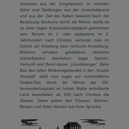
stammen aus der Jungsteinzeit. In nächster
Nähe sind Siedlungen aus der Urnenfel­derzeit
und aus der Zeit der Kelten bekannt.Nach der
Besetzung Norikums durch die Römer dürfte es
zu einer regen Kolonisationstätig­keit gekommen
sein. Bereits im 1. oder spätestens im 2.
Jahrhundert nach Christus vermu­tet man im
Gebiet um Voitsberg eine römische Ansiedlung.
Mehrere erhalten gebliebene römische
Inschriftsteine überliefern sogar Namen,
Herkunft und Beruf dieser „Urvoitsber­ger“. Beim
Bau des (alten Molkereigebäudes in der „Grazer
Vorstadt“ stieß man sogar auf römerzeitliche
Grä­ber.Das durch die Wirren der Völ­
kerwanderungszeit im hohen Maße entvölkerte
Land besie­delten ab 600 nach Christus die
Slawen. Diese gaben den Flüs­sen, Bächen,
Bergen und Or­ten Namen aus ihrer Sprache.