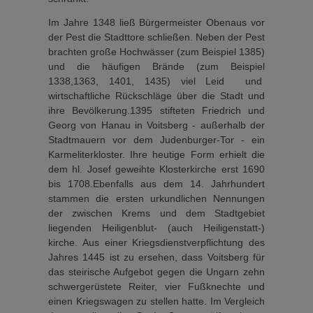
Im Jahre 1348 ließ Bürgermei­ster Obenaus vor
der Pest die Stadttore schließen. Neben der Pest
brachten große Hochwäs­ser (zum Beispiel 1385)
und die häufigen Brände (zum Beispiel
1338,1363, 1401, 1435) viel Leid und
wirtschaftliche Rückschläge über die Stadt und
ihre Bevölkerung.1395 stifteten Friedrich und
Georg von Hanau in Voitsberg - außerhalb der
Stadtmauern vor dem Judenburger-Tor - ein
Karmeliterkloster. Ihre heutige Form erhielt die
dem hl. Josef geweihte Klosterkirche erst 1690
bis 1708.Ebenfalls aus dem 14. Jahrhundert
stammen die ersten urkundlichen Nennungen
der zwischen Krems und dem Stadtgebiet
liegenden Heili­genblut- (auch Heiligenstatt-)
kirche. Aus einer Kriegsdienstverpflichtung des
Jahres 1445 ist zu ersehen, dass Voitsberg für
das steirische Aufgebot gegen die Ungarn zehn
schwergerüstete Reiter, vier Fußknechte und
einen Kriegswagen zu stellen hatte. Im Vergleich