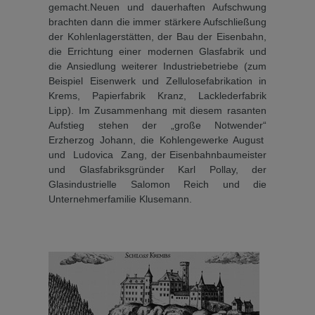
gemacht.Neuen und dauerhaften Aufschwung
brachten dann die immer stärkere Aufschließung
der Kohlenlagerstätten, der Bau der Eisenbahn,
die Errichtung einer modernen Glasfabrik und
die Ansiedlung weiterer In­dustriebetriebe (zum
Beispiel Eisenwerk und Zellulosefabri­kation in
Krems, Papierfabrik Kranz, Lacklederfabrik
Lipp). Im Zusammenhang mit diesem ra­santen
Aufstieg stehen der „gro­ße Notwender“
Erzherzog Jo­hann, die Kohlengewerke Au­gust
und Ludovica Zang, der Eisenbahnbaumeister
und Glasfabriksgründer Karl Pollay, der
Glasindustrielle Salomon Reich und die
Unternehmer­familie Klusemann.