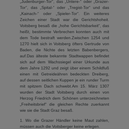
„Judenburger-Tor“, das „Unte­re-“ oder „Grazer-
Tor“, das „Spi­tal-“ oder „Tregist-Tor“ und das
„Kainach-“ oder „Spieler-Tor“. Ein weiteres
Zeichen einer Stadt war die Gerichtshoheit.
Voitsberg besaß die „hohe Gerichtsbarkeit“, das
heißt, bestimmte Verbrechen konn­ten auch mit
dem Tode bestraft werden.Zwischen 1254 und
1270 hielt sich in Voitsberg öfters Gertru­de von
Baden, die Nichte des letzten Babenbergers,
auf.Das älteste bekannte Stadt­wappen befindet
sich auf dem Wachssiegel einer Urkunde aus
dem Jahre 1292 und zeigt über einem Schildfuß
einen mit Getreideähren bedeckten Dreiberg,
auf dessen seitlichen Kuppen je ein runder Turm
mit spitzem Dach schwebt.Am 15. März 1307
wurden der Stadt Voitsberg durch einen von
Herzog Friedrich dem Schö­nen unterzeichneten
„Freiheits­brief“ die gleichen Rechte zuer­kannt
wie sie die Stadt Graz besaß.
1. Wo die Grazer Händler keine Maut zahlen,
müssen auch die Voitsberger keine erlegen.