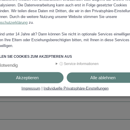
alysieren. Die Datenverarbeitung kann auch erst in Folge gesetzter Cookies
finden. Wir teilen diese Daten mit Dritten, die wir in den Privatsphäre-Einstell
8, 709, 720, 721,
nen. Durch die weitere Nutzung unserer Website stimmen Sie unsere
nschutzerklärung
zu.
 Bahnhofstraße 20, 8570 Voitsberg, Tel. +43 316 5987-300
ind unter 14 Jahre alt? Dann können Sie nicht in optionale Services einwillige
1, 8580 Köflach, Tel. +43 316 5987-910
n Ihre Eltern oder Erziehungsberechtigten bitten, mit Ihnen in diese Services
willigen.
EN SIE COOKIES ZUM AKZEPTIEREN AUS
ⓘ Service-Informationen
otwendig
Akzeptieren
Alle ablehnen
Impressum
|
Individuelle Privatsphäre-Einstellungen
ZUR ÜBERSICHT TOURISMUS