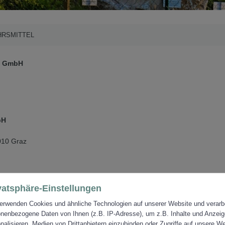
RSMITTEL
n GmbH
bH
010 Graz
vatsphäre-Einstellungen
erwenden Cookies und ähnliche Technologien auf unserer Website und verarb
nenbezogene Daten von Ihnen (z.B. IP-Adresse), um z.B. Inhalte und Anzei
oitsberg
nalisieren, Medien von Drittanbietern einzubinden oder Zugriffe auf unsere W