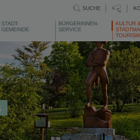
SUCHE
K
STADT-
BÜRGERINNEN-
KULTUR 
GEMEINDE
SERVICE
STADTMA
TOURISM
S