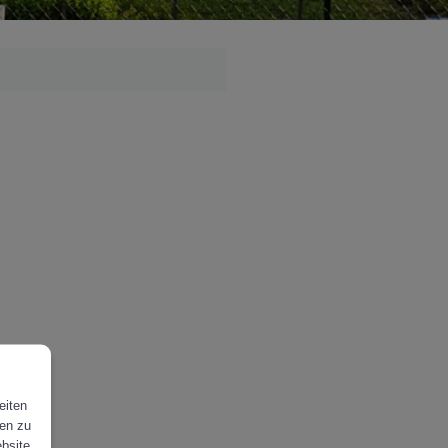
eiten
gen zu
ebsite