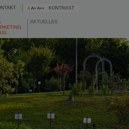
ONTAKT
KONTRAST
A
A+
A++
&
AKTUELLES
RKETING
US