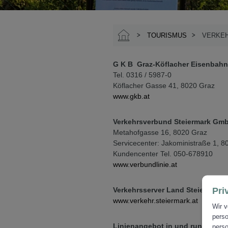
TOURISMUS
VERKEH
G K B Graz-Köflacher Eisenbah
Tel. 0316 / 5987-0
Köflacher Gasse 41, 8020 Graz
www.gkb.at
Verkehrsverbund Steiermark Gm
Metahofgasse 16, 8020 Graz
Servicecenter: Jakoministraße 1, 8
Kundencenter Tel. 050-678910
www.verbundlinie.at
Pri
Verkehrsserver Land Steiermark
www.verkehr.steiermark.at
Wir v
perso
Linienangebot in und rund um V
perso