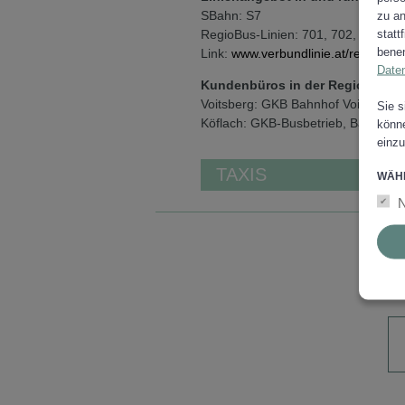
SBahn: S7
zu an
statt
RegioBus-Linien: 701, 702, 703, 70
benen
Link:
www.verbundlinie.at/regiobus
Date
Kundenbüros in der Region
Voitsberg: GKB Bahnhof Voitsberg,
Sie s
Köflach: GKB-Busbetrieb, Bahnweg 
könne
einzu
TAXIS
WÄHL
N